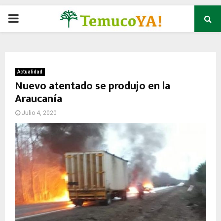
P
R
I
Actualidad
Nuevo atentado se produjo en la
Araucanía
M
Julio 4, 2020
A
R
Y
M