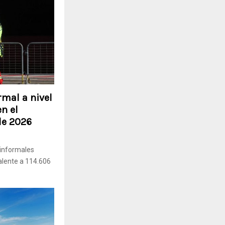
rmal a nivel
en el
 de 2026
informales
alente a 114.606