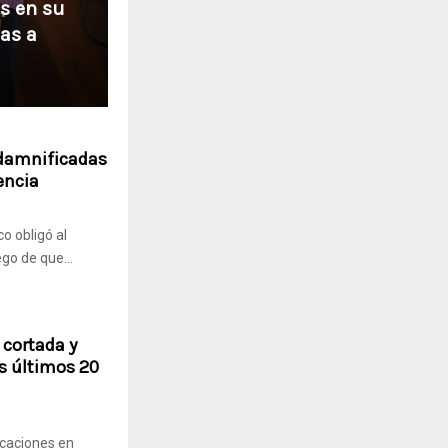
s en su
as a
 damnificadas
encia
o obligó al
go de que...
 cortada y
os últimos 20
icaciones en