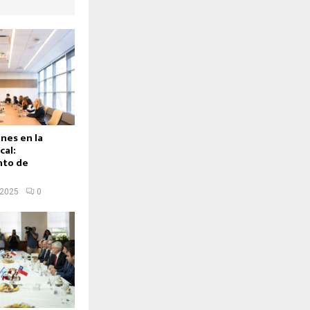
nes en la
cal:
to de
 2025
0