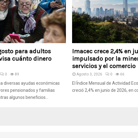
osto para adultos
Imacec crece 2,4% en j
visa cuánto dinero
impulsado por la miner
servicios y el comercio
0
89
Agosto 3, 2026
0
66
a diversas ayudas económicas
El Índice Mensual de Actividad E
ores pensionados y familias
creció 2,4% en junio de 2026, en c
tras algunos beneficios...