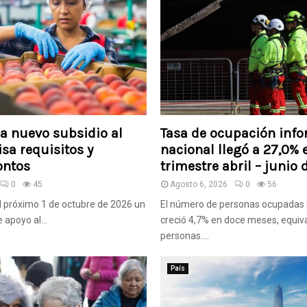
na nuevo subsidio al
Tasa de ocupación info
isa requisitos y
nacional llegó a 27,0% 
ontos
trimestre abril – junio
0
45
Agosto 6, 2026
0
56
el próximo 1 de octubre de 2026 un
El número de personas ocupadas 
apoyo al...
creció 4,7% en doce meses, equiv
personas....
País