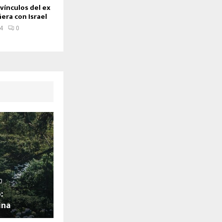
vínculos del ex
era con Israel
24
0
0
:
ina