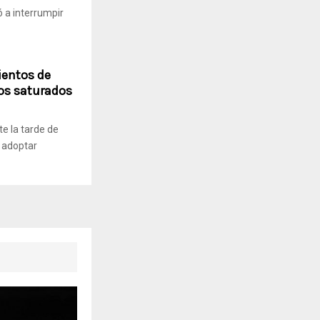
 a interrumpir
ientos de
los saturados
te la tarde de
 adoptar