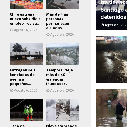
trasladab
Santiago 
Chile estrena
Más de 4 mil
detenidos
nuevo subsidio al
personas
empleo: revisa...
permanecen
Agosto 5, 202
aisladas...
Agosto 6, 2026
Agosto 6, 2026
Entregan seis
Temporal deja
toneladas de
más de 40
avena a
viviendas
pequeños...
inundadas...
Agosto 6, 2026
Agosto 6, 2026
Tasa de
Nieve sorprende