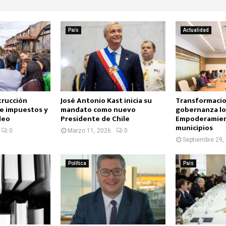
País
Actualidad
trucción
José Antonio Kast inicia su
Transformacio
de impuestos y
mandato como nuevo
gobernanza lo
leo
Presidente de Chile
Empoderamien
municipios
0
Marzo 11, 2026
0
Septiembre 29,
Política
País