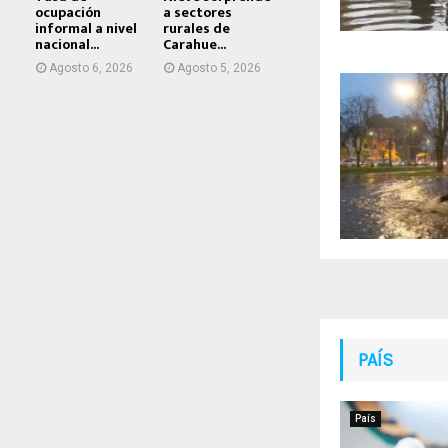
ocupación
a sectores
informal a nivel
rurales de
nacional...
Carahue...
Agosto 6, 2026
Agosto 5, 2026
PAÍS
País