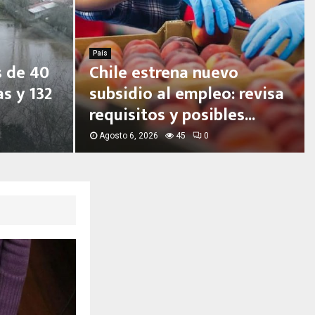
País
 de 40
Chile estrena nuevo
s y 132
subsidio al empleo: revisa
requisitos y posibles...
Agosto 6, 2026
45
0