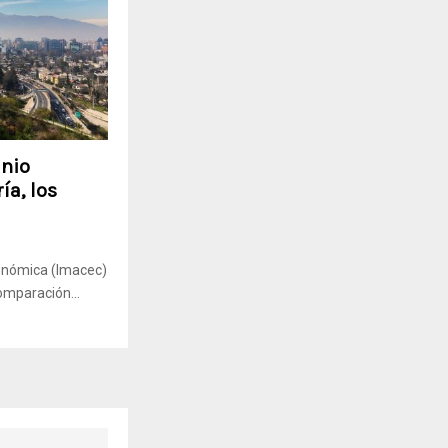
unio
ía, los
conómica (Imacec)
omparación...