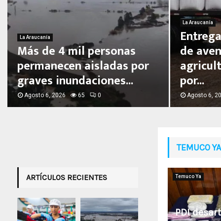
La Araucanía
Entrega
La Araucanía
Más de 4 mil personas
de aven
permanecen aisladas por
agricul
graves inundaciones...
por...
Agosto 6, 2026
65
0
Agosto 6, 2
TEMUCO YA
ARTÍCULOS RECIENTES
Temuco Ya
PDI desar