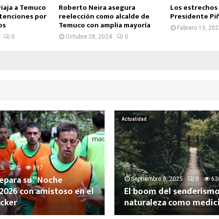
viaja a Temuco
Roberto Neira asegura
Los estrechos 
etenciones por
reelección como alcalde de
Presidente Piñ
os
Temuco con amplia mayoría
Febrero 13, 20
0
Octubre 28, 2024
0
Actualidad
26
0
897
epara su “Noche
Septiembre 8, 2025
0
63
 2026 con amistoso en el
El boom del senderismo
cker
naturaleza como medic