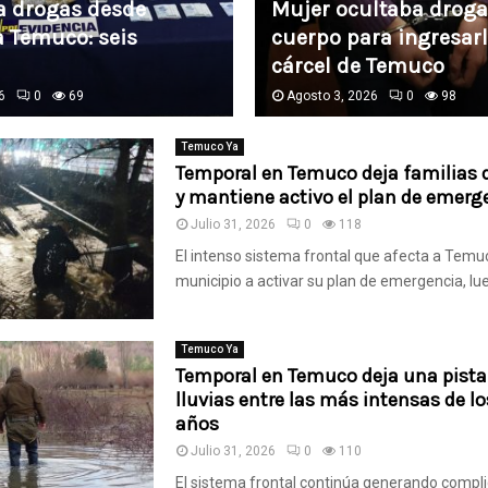
a drogas desde
Mujer ocultaba droga
a Temuco: seis
cuerpo para ingresarl
cárcel de Temuco
6
0
69
Agosto 3, 2026
0
98
Temuco Ya
Temporal en Temuco deja familias
y mantiene activo el plan de emerg
Julio 31, 2026
0
118
El intenso sistema frontal que afecta a Temuc
municipio a activar su plan de emergencia, lue
Temuco Ya
Temporal en Temuco deja una pista
lluvias entre las más intensas de l
años
Julio 31, 2026
0
110
El sistema frontal continúa generando compl