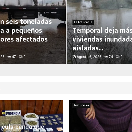
n seis toneladas
La Araucanía
a a pequeños
Temporal deja más
tores afectados
viviendas inundada
aisladas...
026
47
0
Agosto 6, 2026
74
0
Temuco Ya
ticula banda que