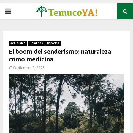
P
R
I
Actualidad
Comunas
Deportes
El boom del senderismo: naturaleza
como medicina
M
Septiembre 8, 2025
A
R
Y
M