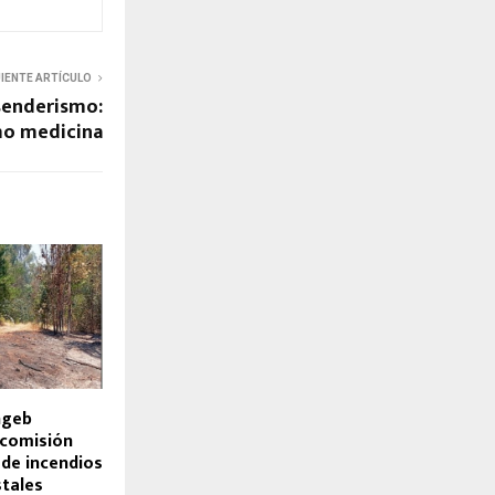
UIENTE ARTÍCULO
senderismo:
mo medicina
hgeb
 comisión
 de incendios
stales