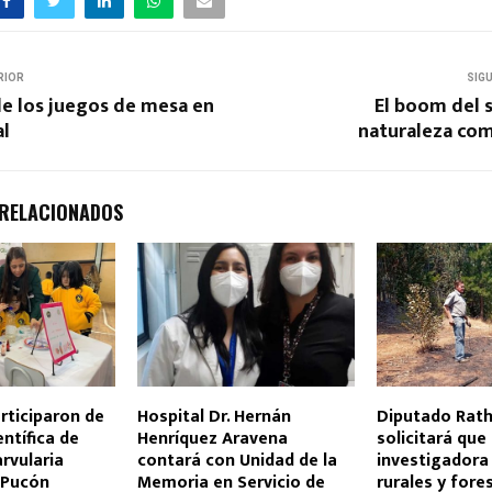
RIOR
SIG
de los juegos de mesa en
El boom del 
al
naturaleza co
 RELACIONADOS
rticiparon de
Hospital Dr. Hernán
Diputado Rat
entífica de
Henríquez Aravena
solicitará que
rvularia
contará con Unidad de la
investigadora
 Pucón
Memoria en Servicio de
rurales y fore