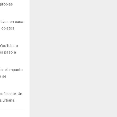
 propias
tivas en casa.
r objetos
 YouTube o
les paso a
ir el impacto
e se
suficiente. Un
a urbana.