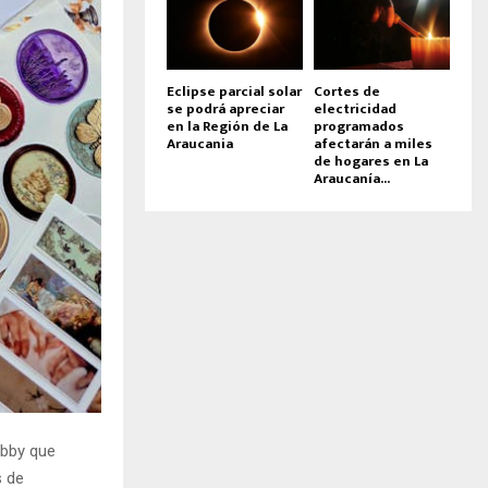
Eclipse parcial solar
Cortes de
se podrá apreciar
electricidad
en la Región de La
programados
Araucania
afectarán a miles
de hogares en La
Araucanía...
obby que
s de