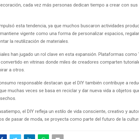
 decoración, cada vez más personas dedican tiempo a crear con sus
mpulsó esta tendencia, ya que muchos buscaron actividades produc
e mantiene vigente como una forma de personalizar espacios, regala
tar la reutilización de materiales.
iales han jugado un rol clave en esta expansión. Plataformas como
 convertido en vitrinas donde miles de creadores comparten tutoria
irar a otros.
onsumo responsable destacan que el DIY también contribuye a reduc
 que muchas veces se basa en reciclar y dar nueva vida a objetos qu
esechos.
atiempo, el DIY refleja un estilo de vida consciente, creativo y auto
jos de pasar de moda, se proyecta como parte del futuro de la cultur