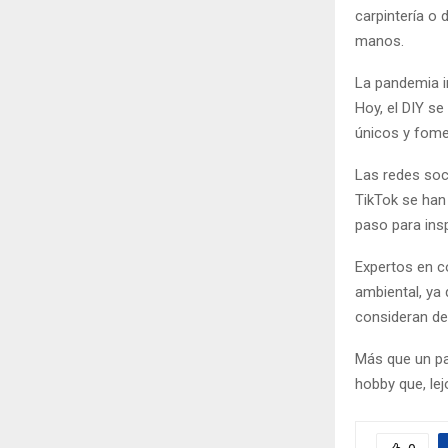
carpintería o
manos.
La pandemia i
Hoy, el DIY s
únicos y fomen
Las redes soc
TikTok se han
paso para insp
Expertos en c
ambiental, ya
consideran d
Más que un pas
hobby que, le