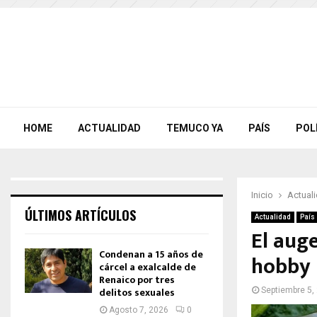
HOME
ACTUALIDAD
TEMUCO YA
PAÍS
POL
Inicio
Actual
ÚLTIMOS ARTÍCULOS
Actualidad
País
El auge
Condenan a 15 años de
hobby
cárcel a exalcalde de
Renaico por tres
delitos sexuales
Septiembre 5,
Agosto 7, 2026
0