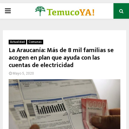
P
R
I
Actualidad
Comunas
La Araucanía: Más de 8 mil familias se
acogen en plan que ayuda con las
M
cuentas de electricidad
A
Mayo 5, 2020
R
Y
M