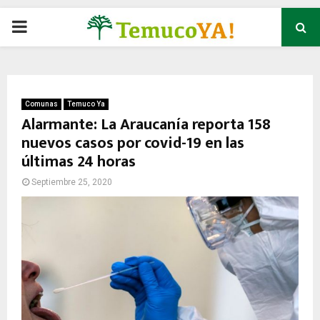
P
R
I
Comunas
Temuco Ya
Alarmante: La Araucanía reporta 158
nuevos casos por covid-19 en las
M
últimas 24 horas
A
Septiembre 25, 2020
R
Y
M