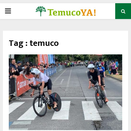
P
R
Tag : temuco
I
M
A
R
Y
M