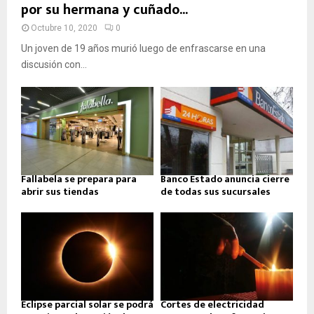
e
por su hermana y cuñado...
n
Octubre 10, 2020
0
t
Un joven de 19 años murió luego de enfrascarse en una
discusión con...
r
a
d
a
s
Fallabela se prepara para
Banco Estado anuncia cierre
abrir sus tiendas
de todas sus sucursales
Eclipse parcial solar se podrá
Cortes de electricidad