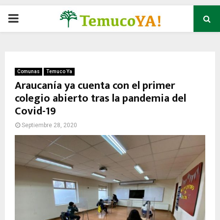
P
R
I
Comunas
Temuco Ya
Araucanía ya cuenta con el primer
colegio abierto tras la pandemia del
M
Covid-19
A
Septiembre 28, 2020
R
Y
M