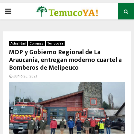
P
R
I
Actualidad
Comunas
Temuco Ya
MOP y Gobierno Regional de La
Araucanía, entregan moderno cuartel a
M
Bomberos de Melipeuco
A
Junio 26, 2021
R
Y
M