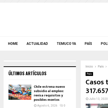
HOME
ACTUALIDAD
TEMUCO YA
PAÍS
POL
Inicio
País
ÚLTIMOS ARTÍCULOS
País
Casos t
Chile estrena nuevo
317.65
subsidio al empleo:
revisa requisitos y
posibles montos
Julio 13, 2020
Agosto 6, 2026
0