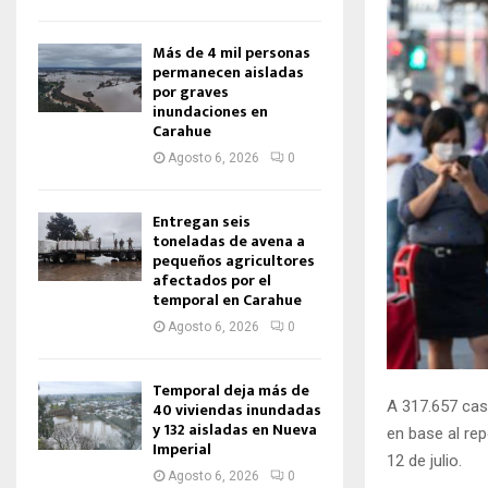
Más de 4 mil personas
permanecen aisladas
por graves
inundaciones en
Carahue
Agosto 6, 2026
0
Entregan seis
toneladas de avena a
pequeños agricultores
afectados por el
temporal en Carahue
Agosto 6, 2026
0
Temporal deja más de
A 317.657 cas
40 viviendas inundadas
y 132 aisladas en Nueva
en base al re
Imperial
12 de julio.
Agosto 6, 2026
0