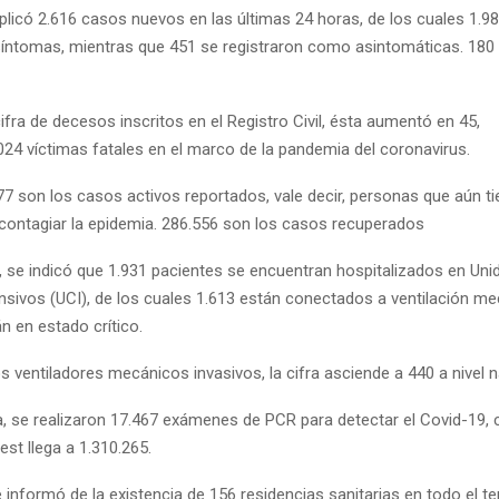
mplicó 2.616 casos nuevos en las últimas 24 horas, de los cuales 1.
íntomas, mientras que 451 se registraron como asintomáticas. 180
ifra de decesos inscritos en el Registro Civil, ésta aumentó en 45,
024 víctimas fatales en el marco de la pandemia del coronavirus.
77 son los casos activos reportados, vale decir, personas que aún ti
contagiar la epidemia. 286.556 son los casos recuperados
e, se indicó que 1.931 pacientes se encuentran hospitalizados en Un
nsivos (UCI), de los cuales 1.613 están conectados a ventilación me
án en estado crítico.
s ventiladores mecánicos invasivos, la cifra asciende a 440 a nivel n
a, se realizaron 17.467 exámenes de PCR para detectar el Covid-19, c
test llega a 1.310.265.
 informó de la existencia de 156 residencias sanitarias en todo el ter