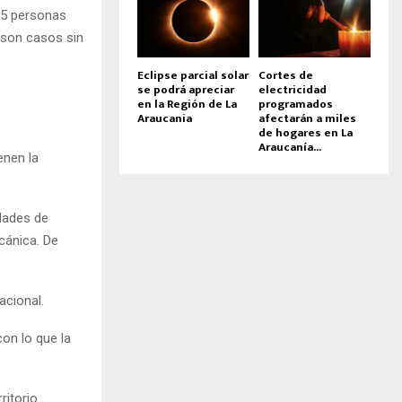
985 personas
 son casos sin
Eclipse parcial solar
Cortes de
se podrá apreciar
electricidad
en la Región de La
programados
Araucania
afectarán a miles
de hogares en La
Araucanía...
enen la
idades de
cánica. De
acional.
on lo que la
ritorio