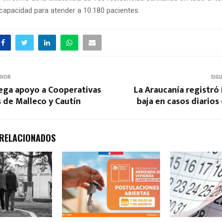
 capacidad para atender a 10.180 pacientes.
RIOR
SIG
ega apoyo a Cooperativas
La Araucanía registró
 de Malleco y Cautín
baja en casos diarios
 RELACIONADOS