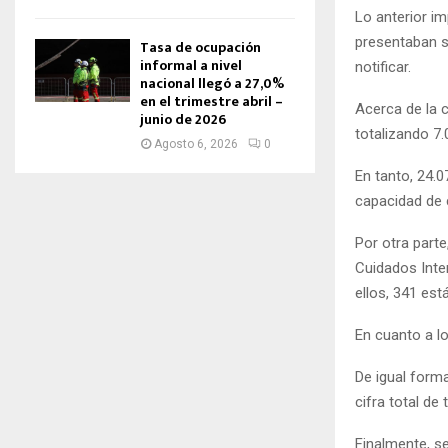
Lo anterior i
presentaban s
Tasa de ocupación
informal a nivel
notificar.
nacional llegó a 27,0%
en el trimestre abril –
Acerca de la c
junio de 2026
totalizando 7.
Agosto 6, 2026
0
En tanto, 24.0
capacidad de 
Por otra part
Cuidados Inte
ellos, 341 est
En cuanto a lo
De igual form
cifra total de 
Finalmente, se