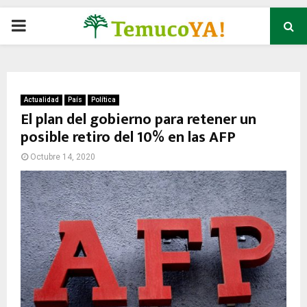
P
R
I
Actualidad
País
Política
El plan del gobierno para retener un
posible retiro del 10% en las AFP
M
Octubre 14, 2020
A
R
Y
M