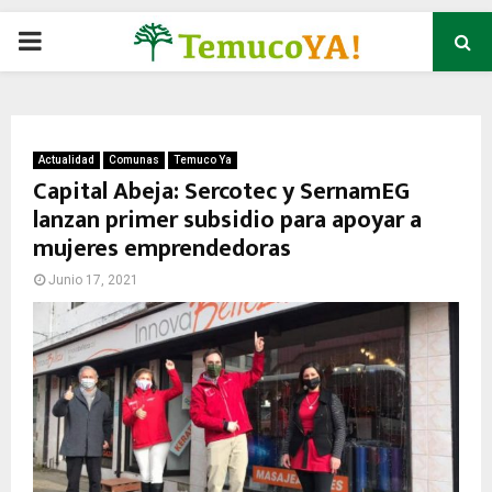
P
R
I
Actualidad
Comunas
Temuco Ya
Capital Abeja: Sercotec y SernamEG
lanzan primer subsidio para apoyar a
M
mujeres emprendedoras
A
Junio 17, 2021
R
Y
M