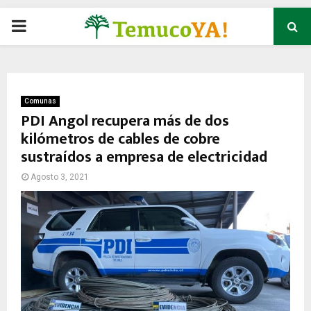
P
R
I
Comunas
PDI Angol recupera más de dos
kilómetros de cables de cobre
M
sustraídos a empresa de electricidad
A
Agosto 3, 2021
R
Y
M