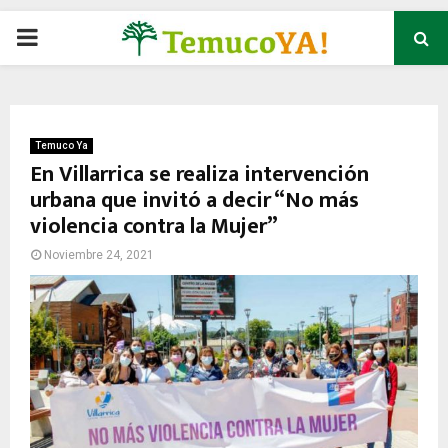
P
R
I
Temuco Ya
En Villarrica se realiza intervención
urbana que invitó a decir “No más
M
violencia contra la Mujer”
A
Noviembre 24, 2021
R
Y
M