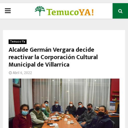
P
R
I
Temuco Ya
Alcalde Germán Vergara decide
reactivar la Corporación Cultural
M
Municipal de Villarrica
A
Abril 6, 2022
R
Y
M