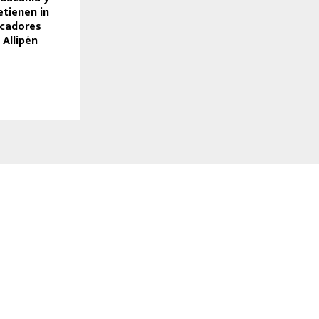
etienen in
scadores
 Allipén