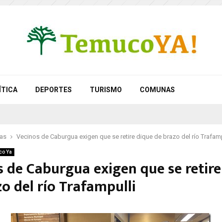
ÍTICA
DEPORTES
TURISMO
COMUNAS
as
Vecinos de Caburgua exigen que se retire dique de brazo del río Trafamp
co Ya
s de Caburgua exigen que se retire
o del río Trafampulli