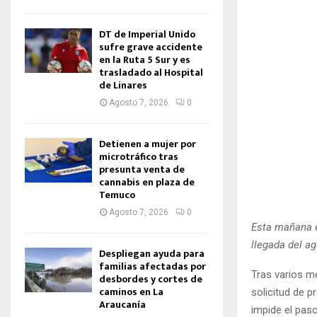
DT de Imperial Unido
sufre grave accidente
en la Ruta 5 Sur y es
trasladado al Hospital
de Linares
Agosto 7, 2026
0
Detienen a mujer por
microtráfico tras
presunta venta de
cannabis en plaza de
Temuco
Agosto 7, 2026
0
Esta mañana e
llegada del a
Despliegan ayuda para
familias afectadas por
Tras varios m
desbordes y cortes de
caminos en La
solicitud de p
Araucanía
impide el pas