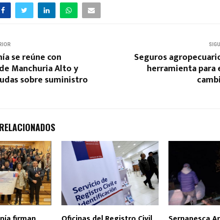
RIOR
SIG
ía se reúne con
Seguros agropecuario
de Manchuria Alto y
herramienta para 
udas sobre suministro
cambi
 RELACIONADOS
nía firman
Oficinas del Registro Civil
Sernapesca Ar