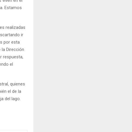
 viven en el
ca. Estamos
es realizadas
scartando ir
s por esta
 la Dirección
r respuesta,
endo el
tral, quienes
ién el de la
a del lago.