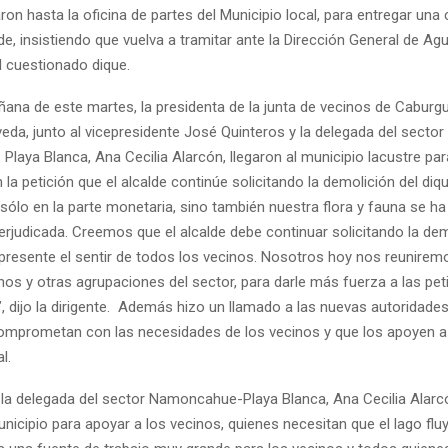
aron hasta la oficina de partes del Municipio local, para entregar una 
de, insistiendo que vuelva a tramitar ante la Dirección General de Agu
l cuestionado dique.
ñana de este martes, la presidenta de la junta de vecinos de Caburg
eda, junto al vicepresidente José Quinteros y la delegada del sector
laya Blanca, Ana Cecilia Alarcón, llegaron al municipio lacustre par
 la petición que el alcalde continúe solicitando la demolición del di
ólo en la parte monetaria, sino también nuestra flora y fauna se ha
judicada. Creemos que el alcalde debe continuar solicitando la dem
epresente el sentir de todos los vecinos. Nosotros hoy nos reunirem
nos y otras agrupaciones del sector, para darle más fuerza a las pe
 dijo la dirigente. Además hizo un llamado a las nuevas autoridade
omprometan con las necesidades de los vecinos y que los apoyen a 
l.
, la delegada del sector Namoncahue-Playa Blanca, Ana Cecilia Alar
unicipio para apoyar a los vecinos, quienes necesitan que el lago fl