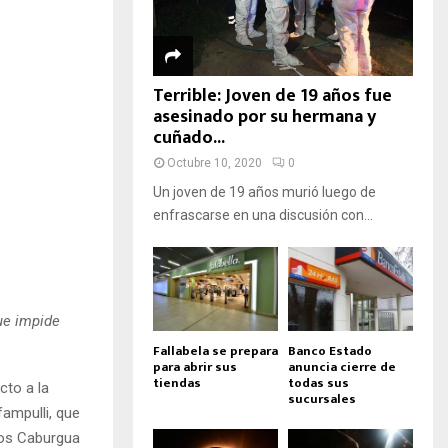
Terrible: Joven de 19 años fue
asesinado por su hermana y
cuñado...
Octubre 10, 2020
0
Un joven de 19 años murió luego de
enfrascarse en una discusión con...
ue impide
Fallabela se prepara
Banco Estado
para abrir sus
anuncia cierre de
tiendas
todas sus
cto a la
sucursales
fampulli, que
nos Caburgua