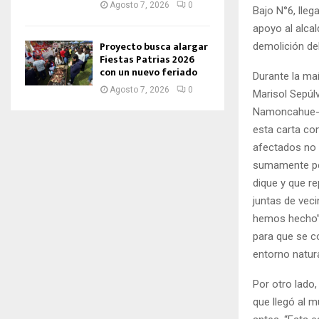
Agosto 7, 2026
0
Bajo N°6, lleg
apoyo al alcal
Proyecto busca alargar
demolición de
Fiestas Patrias 2026
con un nuevo feriado
Durante la ma
Agosto 7, 2026
0
Marisol Sepúlv
Namoncahue- P
esta carta con
afectados no s
sumamente per
dique y que r
juntas de veci
hemos hecho”,
para que se c
entorno natura
Por otro lado
que llegó al m