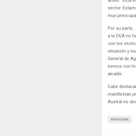
antes. “Esta e
sector. Estam
muy preocupad
Por su parte,
a la DGA no h
con los vecin
situación y n
General de Ag
iremos con los
alcalde.
Cabe destacar 
manifiestan pr
Austral no des
ARAUCANIA