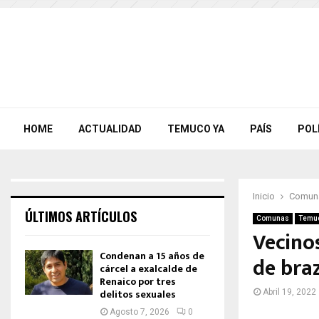
HOME
ACTUALIDAD
TEMUCO YA
PAÍS
POL
Inicio
Comun
ÚLTIMOS ARTÍCULOS
Comunas
Temu
Vecino
Condenan a 15 años de
de braz
cárcel a exalcalde de
Renaico por tres
delitos sexuales
Abril 19, 2022
Agosto 7, 2026
0