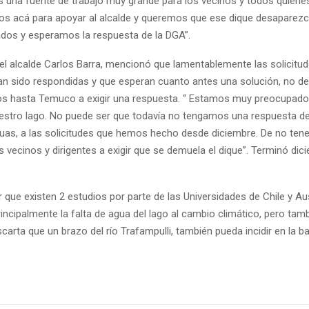
s una fuente de trabajo muy grande para los vecinos y todos quienes
os acá para apoyar al alcalde y queremos que ese dique desaparez
os y esperamos la respuesta de la DGA”.
 el alcalde Carlos Barra, mencionó que lamentablemente las solicitud
an sido respondidas y que esperan cuanto antes una solución, no de
os hasta Temuco a exigir una respuesta. “ Estamos muy preocupado
uestro lago. No puede ser que todavía no tengamos una respuesta de
uas, a las solicitudes que hemos hecho desde diciembre. De no tene
 vecinos y dirigentes a exigir que se demuela el dique”. Terminó dici
que existen 2 estudios por parte de las Universidades de Chile y Aus
incipalmente la falta de agua del lago al cambio climático, pero tamb
carta que un brazo del río Trafampulli, también pueda incidir en la baj