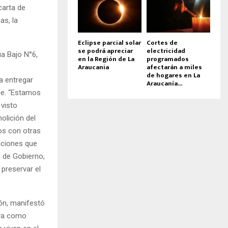
carta de
as, la
Eclipse parcial solar
Cortes de
se podrá apreciar
electricidad
ua Bajo N°6,
en la Región de La
programados
Araucania
afectarán a miles
de hogares en La
a entregar
Araucanía...
que. “Estamos
 visto
olición del
os con otras
ticiones que
s de Gobierno,
preservar el
cón, manifestó
uya como