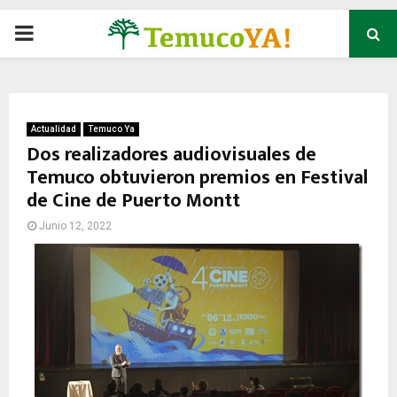
P
R
I
Actualidad
Temuco Ya
Dos realizadores audiovisuales de
Temuco obtuvieron premios en Festival
M
de Cine de Puerto Montt
A
Junio 12, 2022
R
Y
M