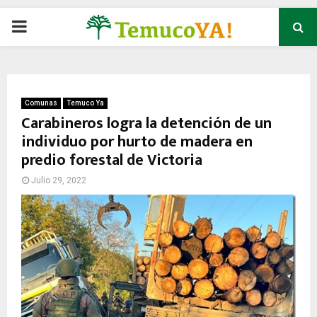
P
R
I
Comunas
Temuco Ya
Carabineros logra la detención de un
individuo por hurto de madera en
M
predio forestal de Victoria
A
Julio 29, 2022
R
Y
M