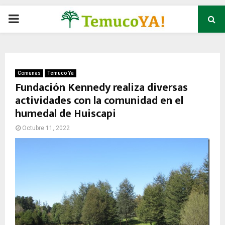
P
R
I
Comunas
Temuco Ya
Fundación Kennedy realiza diversas
actividades con la comunidad en el
M
humedal de Huiscapi
A
Octubre 11, 2022
R
Y
M