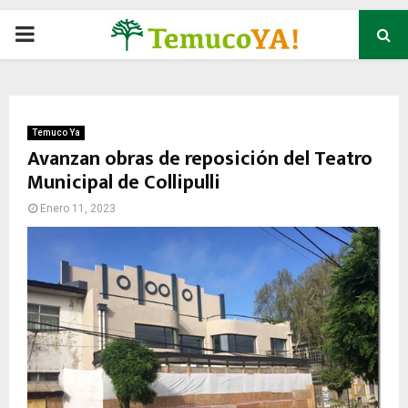
P
R
I
Temuco Ya
Avanzan obras de reposición del Teatro
Municipal de Collipulli
M
Enero 11, 2023
A
R
Y
M