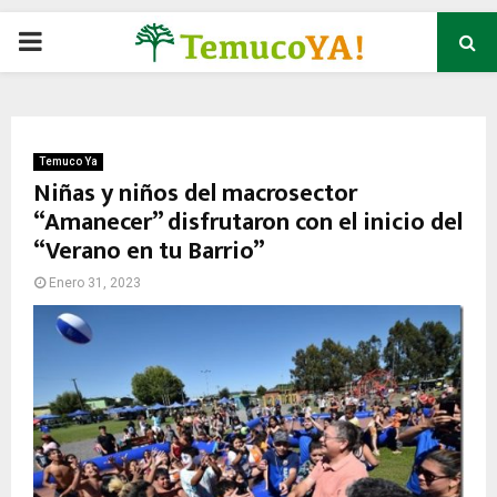
P
R
I
Temuco Ya
Niñas y niños del macrosector
“Amanecer” disfrutaron con el inicio del
M
“Verano en tu Barrio”
A
Enero 31, 2023
R
Y
M