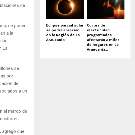
izaciones de
Eclipse parcial solar
Cortes de
ric, de poner
se podrá apreciar
electricidad
an a la
en la Región de La
programados
Araucania
afectarán a miles
idad
de hogares en La
n La
Araucanía...
illones se
das por
cación de
asociados a un
en el marco de
ricultores.
f, agregó que