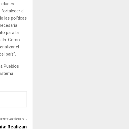
unidades
fortalecer el
 las políticas
necesaria
to para la
autín. Como
ializar el
el país”.
ra Pueblos
 Sistema
UIENTE ARTÍCULO
ía: Realizan