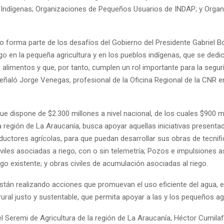
Indígenas; Organizaciones de Pequeños Usuarios de INDAP; y Organ
o forma parte de los desafíos del Gobierno del Presidente Gabriel Bo
ego en la pequeña agricultura y en los pueblos indígenas, que se dedic
 alimentos y que, por tanto, cumplen un rol importante para la segur
señaló Jorge Venegas, profesional de la Oficina Regional de la CNR e
ue dispone de $2.300 millones a nivel nacional, de los cuales $900 m
a región de La Araucanía, busca apoyar aquellas iniciativas presenta
uctores agrícolas, para que puedan desarrollar sus obras de tecniﬁ
iviles asociadas a riego, con o sin telemetría; Pozos e impulsiones 
go existente; y obras civiles de acumulación asociadas al riego.
están realizando acciones que promuevan el uso eficiente del agua, 
rural justo y sustentable, que permita apoyar a las y los pequeños ag
el Seremi de Agricultura de la región de La Araucanía, Héctor Cumila