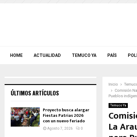
HOME
ACTUALIDAD
TEMUCO YA
PAÍS
POL
Inicio
Temuco
Comisión Nac
ÚLTIMOS ARTÍCULOS
Pueblos indígena
Temuco Ya
Proyecto busca alargar
Comisi
Fiestas Patrias 2026
con un nuevo feriado
La Ara
Agosto 7, 2026
0