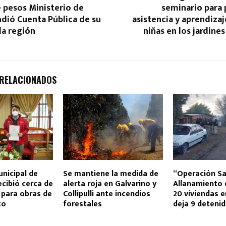
 pesos Ministerio de
seminario para 
ndió Cuenta Pública de su
asistencia y aprendizaj
la región
niñas en los jardines
 RELACIONADOS
unicipal de
Se mantiene la medida de
“Operación Sa
ecibió cerca de
alerta roja en Galvarino y
Allanamiento 
 para obras de
Collipulli ante incendios
20 viviendas 
to
forestales
deja 9 deteni