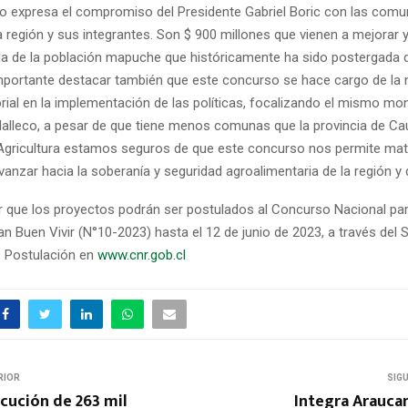
o expresa el compromiso del Presidente Gabriel Boric con las com
región y sus integrantes. Son $ 900 millones que vienen a mejorar y 
ola de la población mapuche que históricamente ha sido postergada de
importante destacar también que este concurso se hace cargo de la 
orial en la implementación de las políticas, focalizando el mismo mon
Malleco, a pesar de que tiene menos comunas que la provincia de C
 Agricultura estamos seguros de que este concurso nos permite mater
nzar hacia la soberanía y seguridad agroalimentaria de la región y d
 que los proyectos podrán ser postulados al Concurso Nacional pa
an Buen Vivir (N°10-2023) hasta el 12 de junio de 2023, a través del
e Postulación en
www.cnr.gob.cl
RIOR
SIG
cución de 263 mil
Integra Araucan