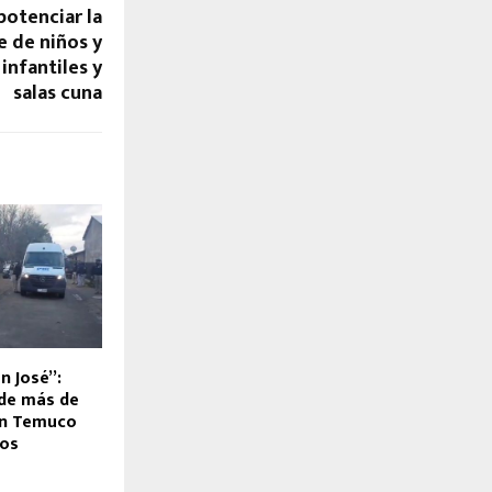
potenciar la
e de niños y
 infantiles y
salas cuna
n José”:
de más de
en Temuco
dos