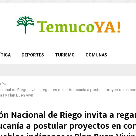
ÍTICA
DEPORTES
TURISMO
COMUNAS
 Ya
ional de Riego invita a regantes de La Araucanía a postular proyectos en co
s y Plan Buen Vivir
ón Nacional de Riego invita a rega
ucanía a postular proyectos en co