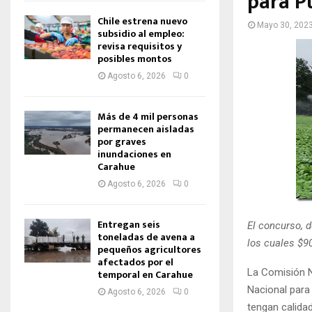
para P
Chile estrena nuevo
Mayo 30, 202
subsidio al empleo:
revisa requisitos y
posibles montos
Agosto 6, 2026
0
Más de 4 mil personas
permanecen aisladas
por graves
inundaciones en
Carahue
Agosto 6, 2026
0
Entregan seis
El concurso, d
toneladas de avena a
los cuales $9
pequeños agricultores
afectados por el
La Comisión N
temporal en Carahue
Nacional para 
Agosto 6, 2026
0
tengan calida