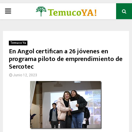
P
R
I
Temuco Ya
En Angol certifican a 26 jóvenes en
programa piloto de emprendimiento de
M
Sercotec
A
Junio 12, 2023
R
Y
M