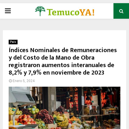
P
R
I
País
Índices Nominales de Remuneraciones
y del Costo de la Mano de Obra
M
registraron aumentos interanuales de
8,2% y 7,9% en noviembre de 2023
A
Enero 5, 2024
R
Y
M