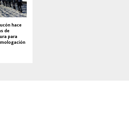
Pucón hace
as de
ura para
omologación