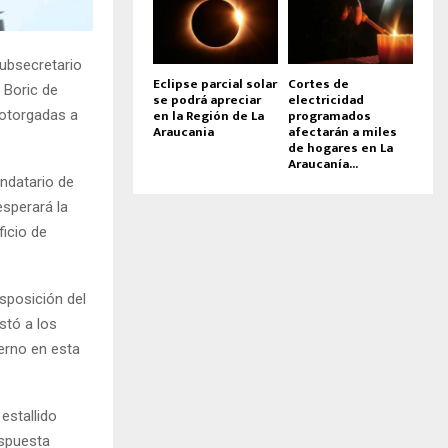
subsecretario
Eclipse parcial solar
Cortes de
l Boric de
se podrá apreciar
electricidad
en la Región de La
programados
 otorgadas a
Araucania
afectarán a miles
de hogares en La
Araucanía...
ndatario de
sperará la
ficio de
isposición del
stó a los
erno en esta
estallido
espuesta