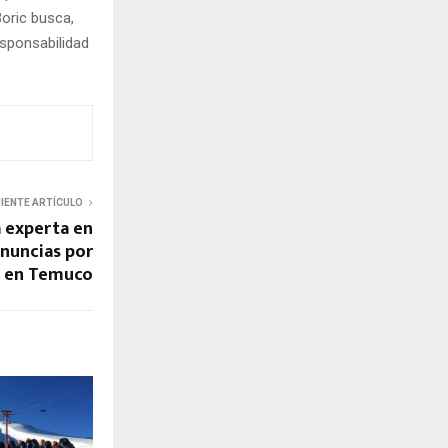
Boric busca,
esponsabilidad
UIENTE ARTÍCULO
 experta en
nuncias por
os en Temuco