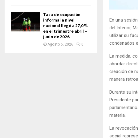
Tasa de ocupación
informal a nivel
En una sesión
nacional llegó a 27,0%
del Interior, 
en el trimestre abril –
utilizar su fa
junio de 2026
condenados en 
Agosto 6, 2026
0
La medida, co
abordar direc
creación de nu
manera retroa
Durante su int
Presidente pa
parlamentario
materia.
La revocación
social repres