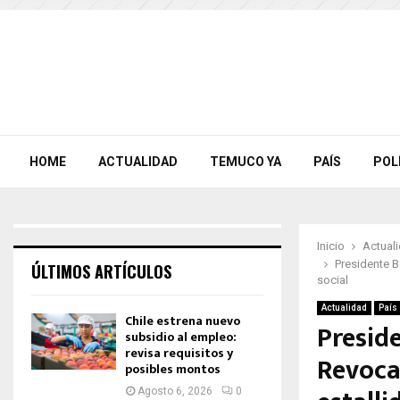
HOME
ACTUALIDAD
TEMUCO YA
PAÍS
POL
Inicio
Actual
Presidente B
ÚLTIMOS ARTÍCULOS
social
Actualidad
País
Chile estrena nuevo
Presid
subsidio al empleo:
revisa requisitos y
Revoca
posibles montos
Agosto 6, 2026
0