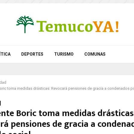
ÍTICA
DEPORTES
TURISMO
COMUNAS
idad
oric toma medidas drásticas: Revocará pensiones de gracia a condenados po
ente Boric toma medidas drásticas
rá pensiones de gracia a condena