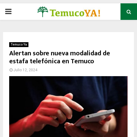
P
R
I
Temuco Ya
Alertan sobre nueva modalidad de
estafa telefónica en Temuco
M
Julio 12, 2024
A
R
Y
M