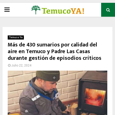
P
R
I
Temuco Ya
Más de 430 sumarios por calidad del
aire en Temuco y Padre Las Casas
M
durante gestión de episodios críticos
A
Julio 22, 2024
R
Y
M