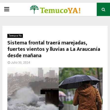
P
R
I
Temuco Ya
Sistema frontal traerá marejadas,
fuertes vientos y lluvias a La Araucanía
M
desde mañana
A
Julio 30, 2024
R
Y
M