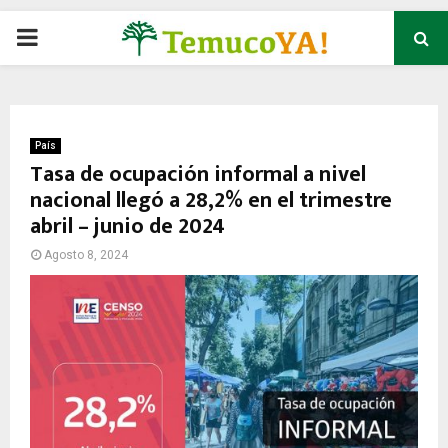
P
R
I
País
Tasa de ocupación informal a nivel
nacional llegó a 28,2% en el trimestre
M
abril – junio de 2024
A
Agosto 8, 2024
R
Y
M