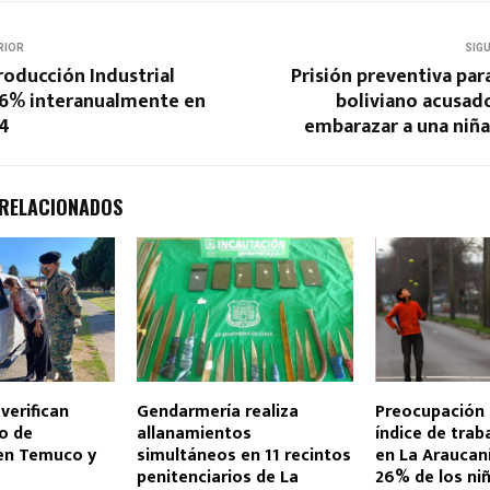
RIOR
SIG
roducción Industrial
Prisión preventiva pa
6% interanualmente en
boliviano acusado
24
embarazar a una niñ
 RELACIONADOS
verifican
Gendarmería realiza
Preocupación p
o de
allanamientos
índice de traba
en Temuco y
simultáneos en 11 recintos
en La Araucaní
penitenciarios de La
26% de los niñ