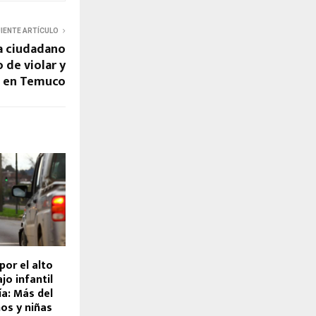
UIENTE ARTÍCULO
ra ciudadano
 de violar y
a en Temuco
or el alto
jo infantil
a: Más del
os y niñas