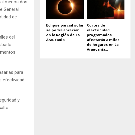
, al menos dos
de General
ntidad de
Eclipse parcial solar
Cortes de
se podrá apreciar
electricidad
en la Región de La
programados
lles del
Araucania
afectarán a miles
de hogares en La
obado.
Araucanía...
lementos
esarias para
a efectividad
eguridad y
alto.