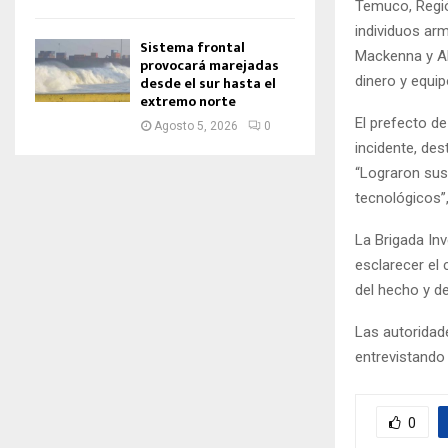
Temuco, Regió
individuos ar
Sistema frontal
Mackenna y Al
provocará marejadas
desde el sur hasta el
dinero y equi
extremo norte
El prefecto de
Agosto 5, 2026
0
incidente, de
“Lograron sus
tecnológicos”
La Brigada Inv
esclarecer el 
del hecho y de
Las autoridad
entrevistando 
0