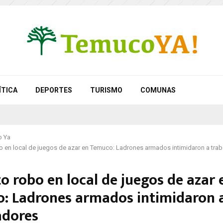
ÍTICA
DEPORTES
TURISMO
COMUNAS
 Ya
o en local de juegos de azar en Temuco: Ladrones armados intimidaron a tra
o robo en local de juegos de azar 
: Ladrones armados intimidaron 
adores