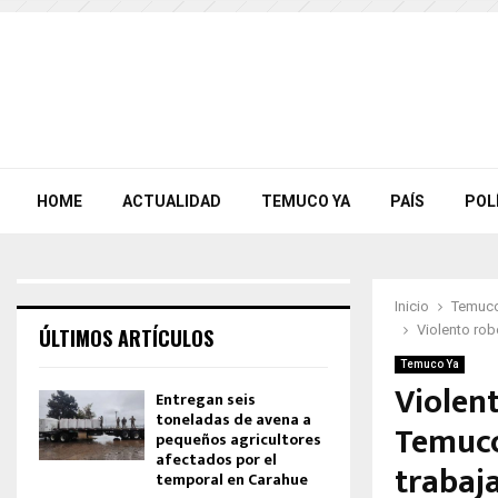
HOME
ACTUALIDAD
TEMUCO YA
PAÍS
POL
Inicio
Temuco
Violento rob
ÚLTIMOS ARTÍCULOS
Temuco Ya
Violent
Entregan seis
toneladas de avena a
Temuco
pequeños agricultores
afectados por el
trabaj
temporal en Carahue