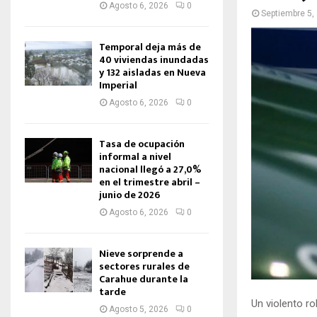
Agosto 6, 2026
0
Septiembre 5,
Temporal deja más de
40 viviendas inundadas
y 132 aisladas en Nueva
Imperial
Agosto 6, 2026
0
Tasa de ocupación
informal a nivel
nacional llegó a 27,0%
en el trimestre abril –
junio de 2026
Agosto 6, 2026
0
Nieve sorprende a
sectores rurales de
Carahue durante la
tarde
Un violento r
Agosto 5, 2026
0