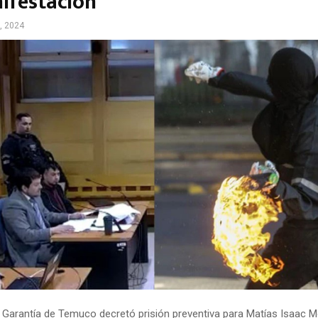
ifestación
, 2024
 Garantía de Temuco decretó prisión preventiva para Matías Isaac M