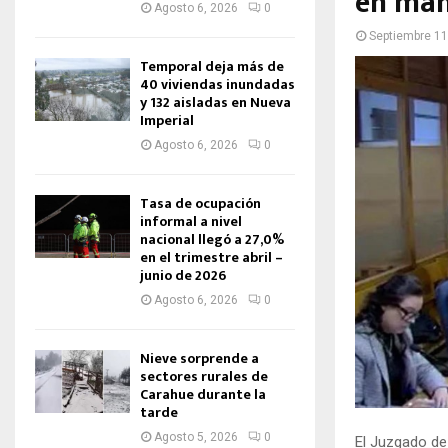
en man
Agosto 6, 2026
0
Septiembre 11
Temporal deja más de
40 viviendas inundadas
y 132 aisladas en Nueva
Imperial
Agosto 6, 2026
0
Tasa de ocupación
informal a nivel
nacional llegó a 27,0%
en el trimestre abril –
junio de 2026
Agosto 6, 2026
0
Nieve sorprende a
sectores rurales de
Carahue durante la
tarde
Agosto 5, 2026
0
El Juzgado de