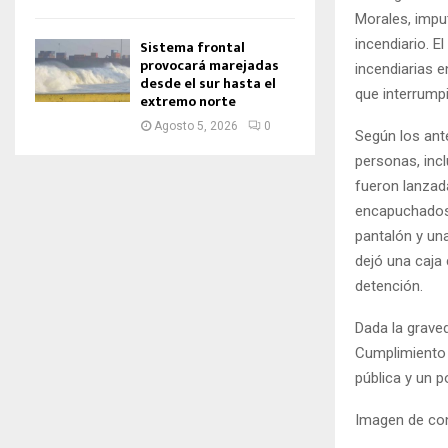
Morales, impu
incendiario. 
Sistema frontal
provocará marejadas
incendiarias 
desde el sur hasta el
que interrumpi
extremo norte
Agosto 5, 2026
0
Según los ant
personas, inc
fueron lanzad
encapuchados y
pantalón y un
dejó una caja 
detención.
Dada la graved
Cumplimiento 
pública y un p
Imagen de con