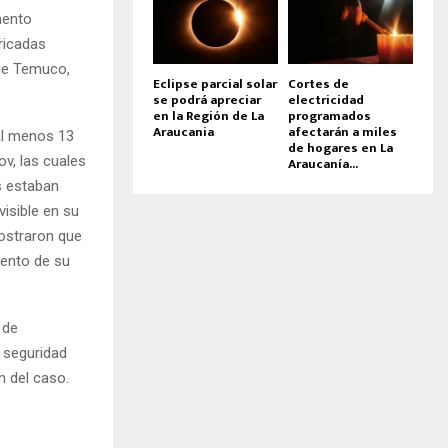
mento
ricadas
 de Temuco,
Eclipse parcial solar
Cortes de
se podrá apreciar
electricidad
en la Región de La
programados
Araucania
afectarán a miles
al menos 13
de hogares en La
v, las cuales
Araucanía...
s estaban
isible en su
ostraron que
mento de su
 de
 seguridad
n del caso.