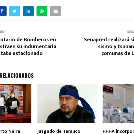
RIOR
SIG
untario de Bomberos en
Senapred realizará 
straen su indumentaria
sismo y tsunam
staba estacionado
comunas de L
 RELACIONADOS
rto Neira
Juzgado de Temuco
HHHA incorpo