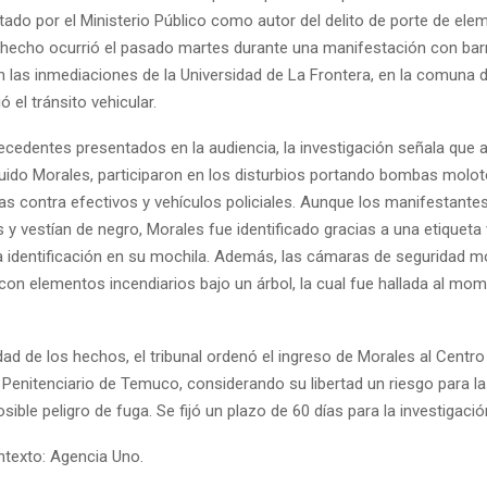
tado por el Ministerio Público como autor del delito de porte de ele
El hecho ocurrió el pasado martes durante una manifestación con bar
en las inmediaciones de la Universidad de La Frontera, en la comuna
ó el tránsito vehicular.
ecedentes presentados en la audiencia, la investigación señala que 
luido Morales, participaron en los disturbios portando bombas moloto
as contra efectivos y vehículos policiales. Aunque los manifestante
 vestían de negro, Morales fue identificado gracias a una etiqueta v
a identificación en su mochila. Además, las cámaras de seguridad m
con elementos incendiarios bajo un árbol, la cual fue hallada al mo
ad de los hechos, el tribunal ordenó el ingreso de Morales al Centro
Penitenciario de Temuco, considerando su libertad un riesgo para la
osible peligro de fuga. Se fijó un plazo de 60 días para la investigació
texto: Agencia Uno.