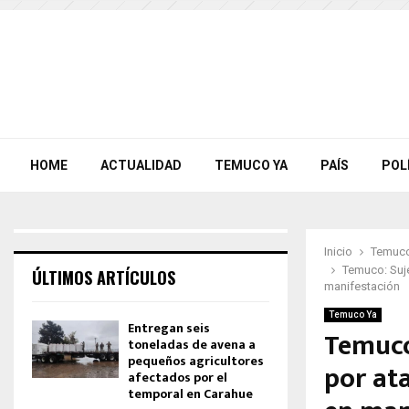
HOME
ACTUALIDAD
TEMUCO YA
PAÍS
POL
Inicio
Temuco
Temuco: Suje
ÚLTIMOS ARTÍCULOS
manifestación
Temuco Ya
Entregan seis
Temuco
toneladas de avena a
pequeños agricultores
por at
afectados por el
temporal en Carahue