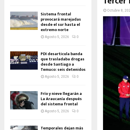
Tercer 
Octubre 8, 20
Sistema frontal
provocará marejadas
desde el sur hasta el
extremo norte
Agosto 5, 2026
0
PDI desarticula banda
que trasladaba drogas
desde Santiago a
Temuco: seis detenidos
Agosto 5, 2026
0
Frío y nieve llegarán a
La Araucanía después
del sistema frontal
Agosto 5, 2026
0
Temporales dejan más