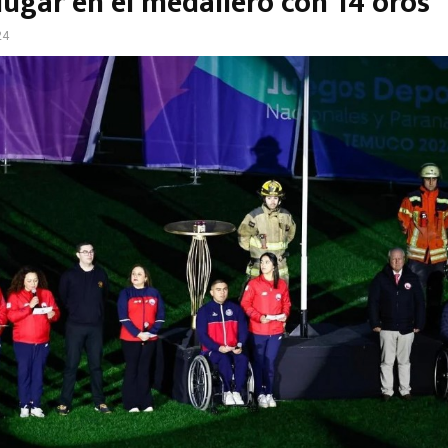
lugar en el medallero con 14 oros
24