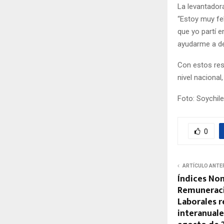
La levantador
“Estoy muy fel
que yo partí e
ayudarme a de
Con estos res
nivel naciona
Foto: Soychile
0
ARTÍCULO ANTE
Índices No
Remuneraci
Laborales 
interanuale