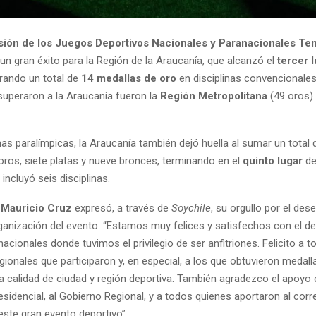
rsión de los Juegos Deportivos Nacionales y Paranacionales T
un gran éxito para la Región de la Araucanía, que alcanzó el
tercer 
grando un total de
14 medallas de oro
en disciplinas convencionales
superaron a la Araucanía fueron la
Región Metropolitana
(49 oros)
inas paralímpicas, la Araucanía también dejó huella al sumar un total
 oros, siete platas y nueve bronces, terminando en el
quinto lugar
de
 incluyó seis disciplinas.
) Mauricio Cruz
expresó, a través de
Soychile
, su orgullo por el de
rganización del evento: “Estamos muy felices y satisfechos con el de
acionales donde tuvimos el privilegio de ser anfitriones. Felicito a t
gionales que participaron y, en especial, a los que obtuvieron medall
ra calidad de ciudad y región deportiva. También agradezco el apoyo 
sidencial, al Gobierno Regional, y a todos quienes aportaron al corr
este gran evento deportivo”.