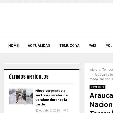
HOME
ACTUALIDAD
TEMUCO YA
PAÍS
POL
Inicio
Temuco
Araucanía br
ÚLTIMOS ARTÍCULOS
medallero con 1
Temuco Ya
Nieve sorprende a
Araucan
sectores rurales de
Carahue durante la
Nacion
tarde
Agosto 5, 2026
0