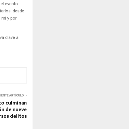
el evento:
tarlos, desde
n mí y por
va clave a
UIENTE ARTÍCULO
co culminan
ón de nueve
rsos delitos