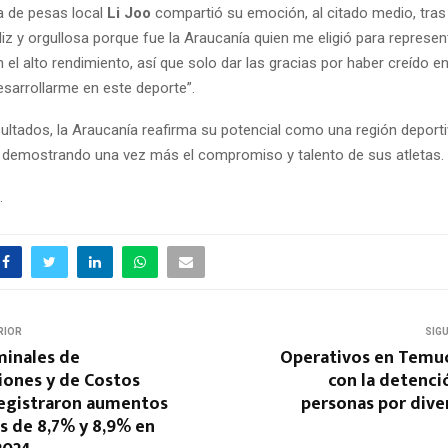
a de pesas local
Li Joo
compartió su emoción, al citado medio, tras 
iz y orgullosa porque fue la Araucanía quien me eligió para represen
n el alto rendimiento, así que solo dar las gracias por haber creído e
sarrollarme en este deporte”.
ultados, la Araucanía reafirma su potencial como una región deporti
l, demostrando una vez más el compromiso y talento de sus atletas.
.
RIOR
SIG
minales de
Operativos en Temu
ones y de Costos
con la detenci
registraron aumentos
personas por dive
s de 8,7% y 8,9% en