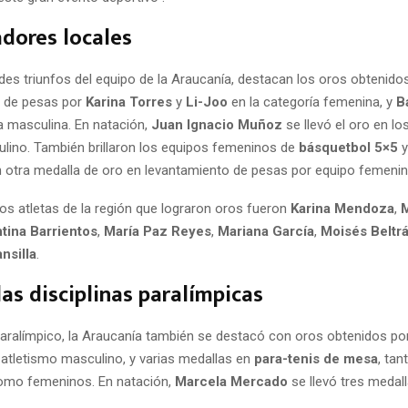
dores locales
des triunfos del equipo de la Araucanía, destacan los oros obtenido
o de pesas por
Karina Torres
y
Li-Joo
en la categoría femenina, y
B
a masculina. En natación,
Juan Ignacio Muñoz
se llevó el oro en l
lino. También brillaron los equipos femeninos de
básquetbol 5×5
on otra medalla de oro en levantamiento de pesas por equipo femenin
los atletas de la región que lograron oros fueron
Karina Mendoza
,
M
tina Barrientos
,
María Paz Reyes
,
Mariana García
,
Moisés Beltr
nsilla
.
las disciplinas paralímpicas
paralímpico, la Araucanía también se destacó con oros obtenidos p
atletismo masculino, y varias medallas en
para-tenis de mesa
, tan
omo femeninos. En natación,
Marcela Mercado
se llevó tres medall