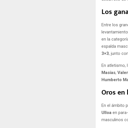
Los gana
Entre los gran
levantamient
en la categorí
espalda mascu
3×3
, junto c
En atletismo, 
Masías
,
Valen
Humberto Ma
Oros en 
En el ámbito 
Ulloa
en para-
masculinos c