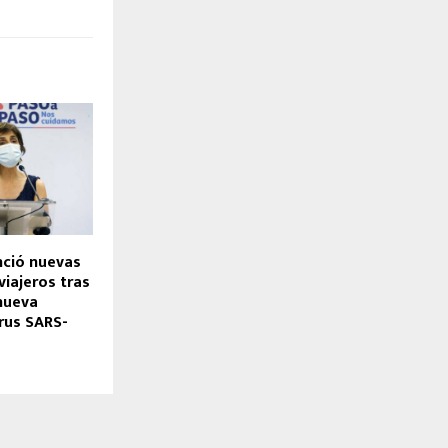
nció nuevas
iajeros tras
nueva
irus SARS-