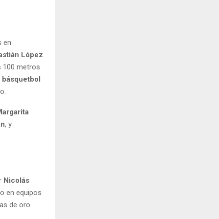
s en
astián López
os 100 metros
y
básquetbol
o.
argarita
án
, y
or
Nicolás
to en equipos
as de oro.