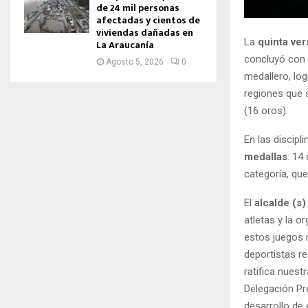
de 24 mil personas
afectadas y cientos de
viviendas dañadas en
La
quinta ve
La Araucanía
concluyó con 
Agosto 5, 2026
0
medallero, lo
regiones que 
(16 oros).
En las discipl
medallas
: 14
categoría, que
El
alcalde (s
atletas y la o
estos juegos n
deportistas re
ratifica nuest
Delegación Pre
desarrollo de 