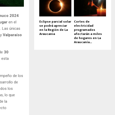
emuco 2024
Eclipse parcial solar
Cortes de
lugar
en el
se podrá apreciar
electricidad
. Las únicas
en la Región de La
programados
Araucania
afectarán a miles
 y
Valparaíso
de hogares en La
Araucanía...
 de
30
 esta
sempeño de los
sarrollo de
odos los
as, lo que
de la
ecto