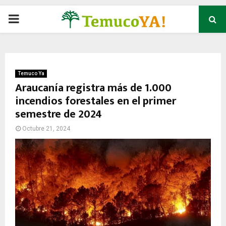
P
R
I
Temuco Ya
Araucanía registra más de 1.000
incendios forestales en el primer
M
semestre de 2024
A
Octubre 21, 2024
R
Y
M