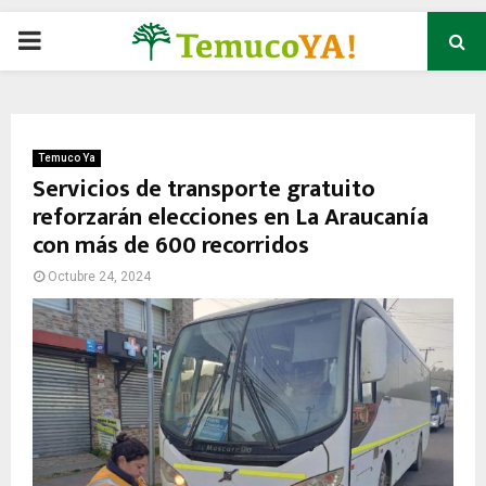
P
R
I
Temuco Ya
Servicios de transporte gratuito
reforzarán elecciones en La Araucanía
M
con más de 600 recorridos
A
Octubre 24, 2024
R
Y
M