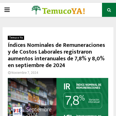
P
R
I
Temuco Ya
Índices Nominales de Remuneraciones
y de Costos Laborales registraron
M
aumentos interanuales de 7,8% y 8,0%
en septiembre de 2024
A
Noviembre 7, 2024
R
Y
M