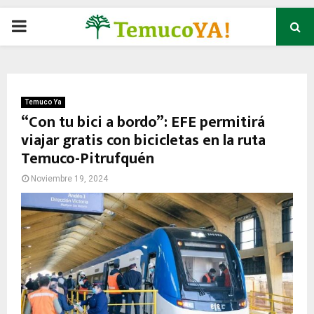
P
R
I
Temuco Ya
“Con tu bici a bordo”: EFE permitirá
viajar gratis con bicicletas en la ruta
M
Temuco-Pitrufquén
A
Noviembre 19, 2024
R
Y
M