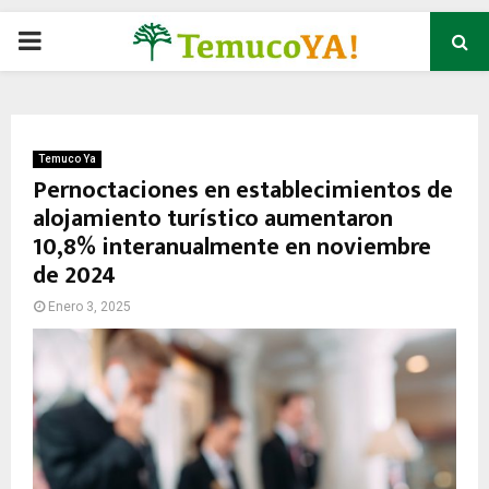
P
R
I
Temuco Ya
Pernoctaciones en establecimientos de
alojamiento turístico aumentaron
M
10,8% interanualmente en noviembre
de 2024
A
Enero 3, 2025
R
Y
M