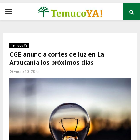
P
R
I
Temuco Ya
CGE anuncia cortes de luz en La
Araucanía los próximos días
M
Enero 10, 2025
A
R
Y
M