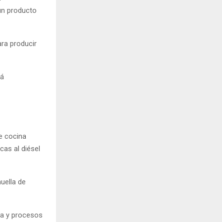
 un producto
ara producir
rá
e cocina
cas al diésel
uella de
ra y procesos