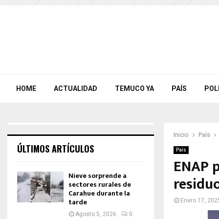
HOME
ACTUALIDAD
TEMUCO YA
PAÍS
POL
Inicio
País
ÚLTIMOS ARTÍCULOS
País
ENAP p
Nieve sorprende a
residu
sectores rurales de
Carahue durante la
tarde
Enero 17, 202
Agosto 5, 2026
0