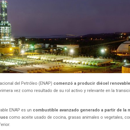
cional del Petróleo (ENAP)
comenzó a producir diésel renovabl
rimera vez como resultado de su rol activo y relevante en la transic
ovable ENAP es un
combustible avanzado generado a partir de la 
duos
como aceite usado de cocina, grasas animales o vegetales, co
erior.