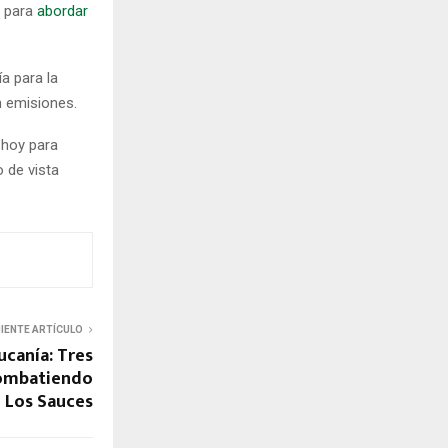
s para
abordar
a para la
n emisiones.
 hoy para
 de vista
UIENTE ARTÍCULO
ucanía: Tres
combatiendo
n Los Sauces