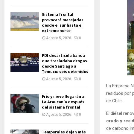
Sistema frontal
provocará marejadas
desde el sur hasta el
extremo norte
Agosto 5, 2026
0
PDI desarticula banda
que trasladaba drogas
desde Santiago a
Temuco: seis detenidos
Agosto 5, 2026
0
La Empresa Na
residuos por p
Frío y nieve llegarán a
de Chile.
La Araucanía después
del sistema frontal
El diésel ren
Agosto 5, 2026
0
crudo y resi
de carbono inf
Temporales dejan más