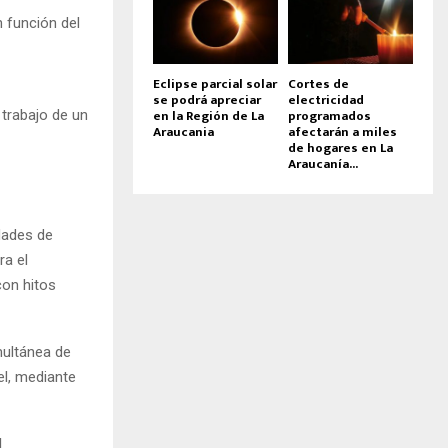
n función del
Eclipse parcial solar
Cortes de
se podrá apreciar
electricidad
en la Región de La
programados
 trabajo de un
Araucania
afectarán a miles
de hogares en La
Araucanía...
dades de
ra el
con hitos
multánea de
el, mediante
l