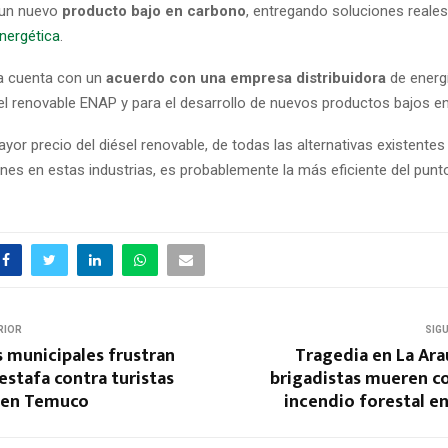
 un nuevo
producto bajo en carbono
, entregando soluciones reale
energética
.
a cuenta con un
acuerdo con una empresa distribuidora
de energí
sel renovable ENAP y para el desarrollo de nuevos productos bajos e
yor precio del diésel renovable, de todas las alternativas existentes
nes en estas industrias, es probablemente la más eficiente del punto
RIOR
SIG
 municipales frustran
Tragedia en La Ara
estafa contra turistas
brigadistas mueren 
 en Temuco
incendio forestal e