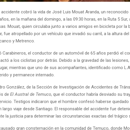
 accidente cobró la vida de José Luis Mouat Aranda, un reconocido 
 años, en la mañana del domingo, a las 09:30 horas, en la Ruta 5 Sur, 
s. Mouat, quien circulaba junto a varios amigos en bicicleta por la
r, fue atropellado por un vehículo que invadió su carril, a la altura de
Licanco y Metrenco.
 Carabineros, el conductor de un automóvil de 65 años perdió el co
actó a los ciclistas por detrás. Debido a la gravedad de las lesiones
 lugar, mientras que uno de sus acompañantes, identificado como L.A.
rido y permanece internado.
dro González, de la Sección de Investigación de Accidentes de Tráns
és de
El Austral de Temuco
, que el conductor habría desviado su tra
servicio. Testigos indicaron que el hombre confesó haberse quedado
n largo viaje desde Santiago. El responsable del accidente fue deteni
e la justicia para determinar las circunstancias exactas del trágico
 causado gran consternación en la comunidad de Temuco, donde Mo