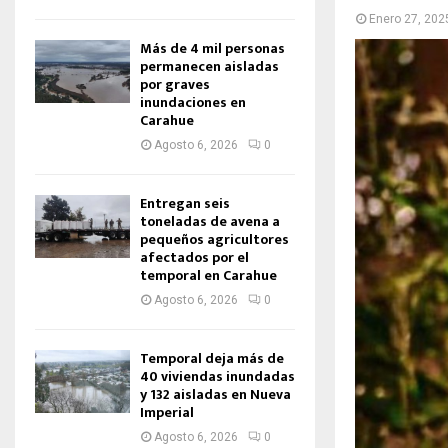
Enero 27, 202
Más de 4 mil personas
permanecen aisladas
por graves
inundaciones en
Carahue
Agosto 6, 2026
0
Entregan seis
toneladas de avena a
pequeños agricultores
afectados por el
temporal en Carahue
Agosto 6, 2026
0
Temporal deja más de
40 viviendas inundadas
y 132 aisladas en Nueva
Imperial
Agosto 6, 2026
0