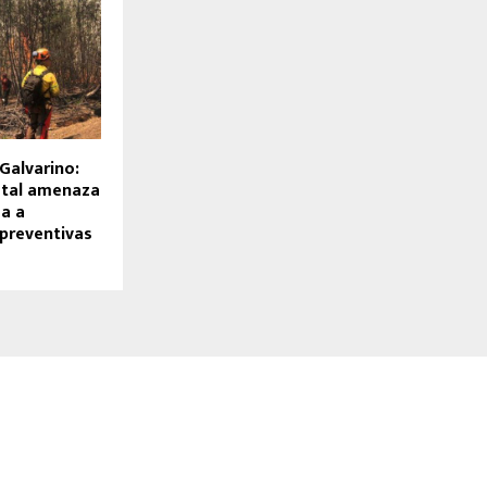
 Galvarino:
stal amenaza
ga a
preventivas