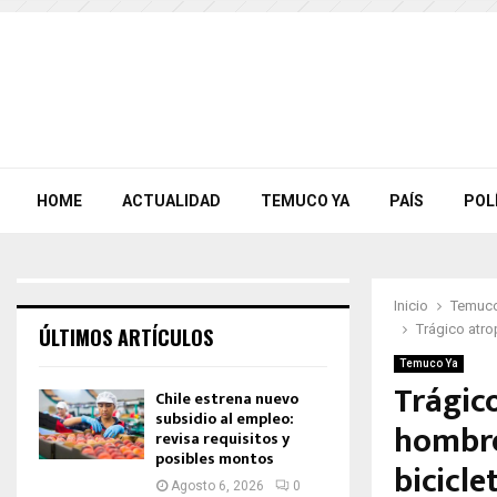
HOME
ACTUALIDAD
TEMUCO YA
PAÍS
POL
Inicio
Temuco
Trágico atro
ÚLTIMOS ARTÍCULOS
Temuco Ya
Trágico
Chile estrena nuevo
subsidio al empleo:
hombre
revisa requisitos y
posibles montos
bicicle
Agosto 6, 2026
0