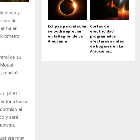
dentista y
al sur de
Eclipse parcial solar
Cortes de
 berma en
se podrá apreciar
electricidad
en la Región de La
programados
l kilómetro
Araucania
afectarán a miles
de hogares en La
Araucanía...
ntrol de su
, Mouat
, resultó
ito (SIAT),
yectoria hacia
 dormido al
do y será
 suceso.
uat era muy