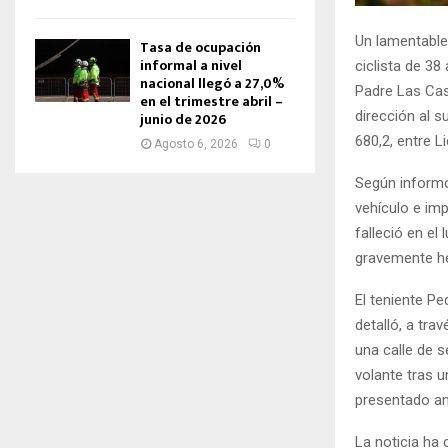
Un lamentable
Tasa de ocupación
informal a nivel
ciclista de 38
nacional llegó a 27,0%
Padre Las Casa
en el trimestre abril –
dirección al su
junio de 2026
680,2, entre 
Agosto 6, 2026
0
Según informó
vehículo e imp
falleció en el
gravemente he
El teniente Pe
detalló, a trav
una calle de 
volante tras u
presentado ant
La noticia ha