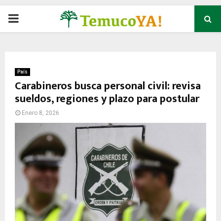
P
R
I
País
Carabineros busca personal civil: revisa
sueldos, regiones y plazo para postular
M
Enero 8, 2026
A
R
Y
M