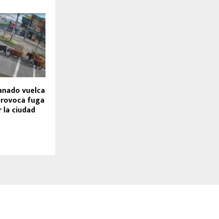
anado vuelca
provoca fuga
r la ciudad