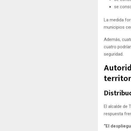
se conso
La medida for
municipios ce
Además, cuatr
cuatro podría
seguridad.
Autorid
territor
Distribu
El alcalde de
respuesta fre
“El despliegu