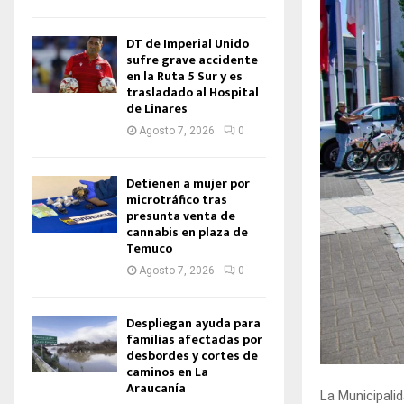
DT de Imperial Unido
sufre grave accidente
en la Ruta 5 Sur y es
trasladado al Hospital
de Linares
Agosto 7, 2026
0
Detienen a mujer por
microtráfico tras
presunta venta de
cannabis en plaza de
Temuco
Agosto 7, 2026
0
Despliegan ayuda para
familias afectadas por
desbordes y cortes de
caminos en La
Araucanía
La Municipali