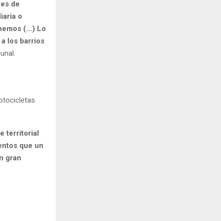
nes de
iaria o
enemos (…) Lo
a los barrios
unal.
otocicletas
 territorial
ientos que un
n gran