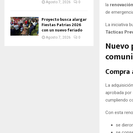
Agosto 7, 2026
0
la
renovación
de emergencia
Proyecto busca alargar
Fiestas Patrias 2026
La iniciativa
con un nuevo feriado
Tácticas Pre
Agosto 7, 2026
0
Nuevo p
comuni
Compra a
La adquisició
aprobada por 
cumpliendo co
Con esta reno
se diero
se cons