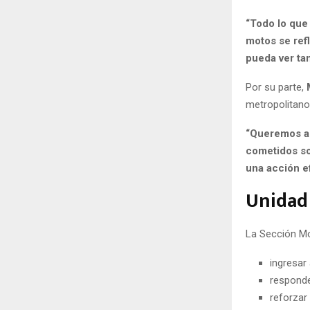
“Todo lo que 
motos se ref
pueda ver ta
Por su parte,
metropolitano
“Queremos ap
cometidos so
una acción ef
Unidad 
La Sección Mo
ingresar
responde
reforzar