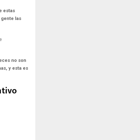
e estas
 gente las
e
veces no son
s, y esta es
ntivo