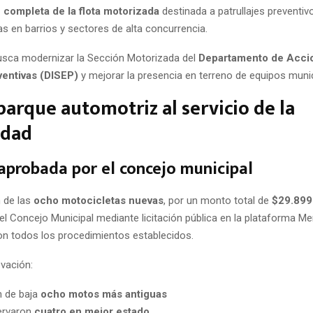
 completa de la flota motorizada
destinada a patrullajes preventiv
s en barrios y sectores de alta concurrencia.
 busca modernizar la Sección Motorizada del
Departamento de Acci
ventivas (DISEP)
y mejorar la presencia en terreno de equipos munic
arque automotriz al servicio de la
dad
probada por el concejo municipal
n de las
ocho motocicletas nuevas
, por un monto total de
$29.899
el Concejo Municipal mediante licitación pública en la plataforma Me
n todos los procedimientos establecidos.
vación:
n de baja
ocho motos más antiguas
ervaron
cuatro en mejor estado