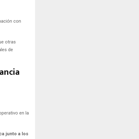
inación con
ue otras
ales de
lancia
operativo en la
a junto a los