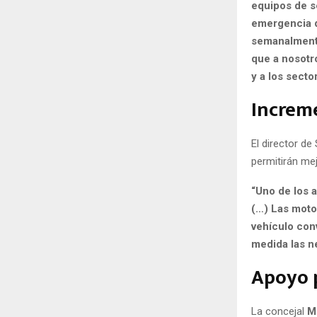
equipos de s
emergencia q
semanalmente
que a nosotro
y a los sect
Increme
El director de
permitirán me
“Uno de los a
(…) Las moto
vehículo con
medida las n
Apoyo p
La concejal
M