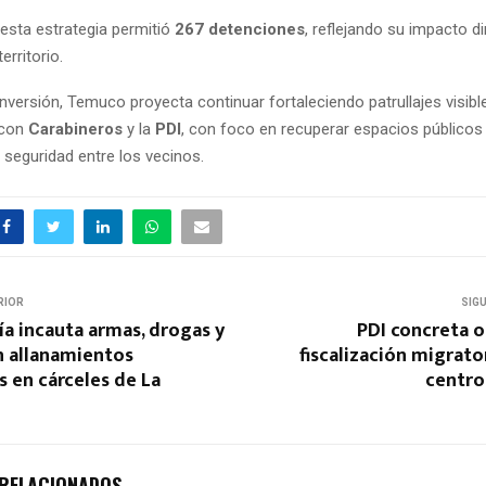
 esta estrategia permitió
267 detenciones
, reflejando su impacto di
erritorio.
nversión, Temuco proyecta continuar fortaleciendo patrullajes visible
 con
Carabineros
y la
PDI
, con foco en recuperar espacios públicos 
 seguridad entre los vecinos.
RIOR
SIG
a incauta armas, drogas y
PDI concreta o
n allanamientos
fiscalización migrato
 en cárceles de La
centro
 RELACIONADOS