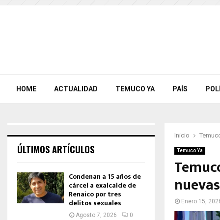
HOME
ACTUALIDAD
TEMUCO YA
PAÍS
POL
Inicio
Temuco
ÚLTIMOS ARTÍCULOS
Temuco Ya
Temuco
Condenan a 15 años de
nuevas
cárcel a exalcalde de
Renaico por tres
delitos sexuales
Enero 15, 202
Agosto 7, 2026
0