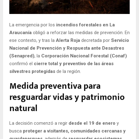
E
N
La emergencia por los
incendios forestales en La
Araucanía
obligó a reforzar las medidas de prevención. En
U
ese contexto, y tras la
Alerta Roja
decretada por
Servicio
Nacional de Prevención y Respuesta ante Desastres
(Senapred)
, la
Corporación Nacional Forestal (Conaf)
confirmó el
cierre total y preventivo de las áreas
silvestres protegidas
de la región.
Medida preventiva para
resguardar vidas y patrimonio
natural
La decisión comenzó a regir
desde el 19 de enero
y
busca
proteger a visitantes, comunidades cercanas y
guardaparques
, además de
resguardar ecosistemas