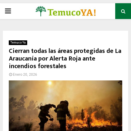
P
R
I
Temuco Ya
Cierran todas las áreas protegidas de La
Araucanía por Alerta Roja ante
M
incendios forestales
A
Enero 20, 2026
R
Y
M