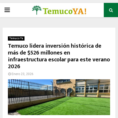
P
R
I
Temuco Ya
Temuco lidera inversión histórica de
más de $526 millones en
M
infraestructura escolar para este verano
2026
A
Enero 23, 2026
R
Y
M