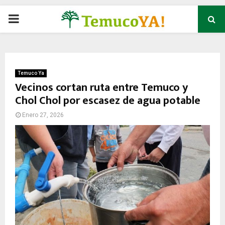
P
R
I
Temuco Ya
Vecinos cortan ruta entre Temuco y
Chol Chol por escasez de agua potable
M
Enero 27, 2026
A
R
Y
M