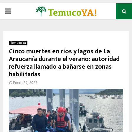
P
R
I
Temuco Ya
Cinco muertes en ríos y lagos de La
Araucanía durante el verano: autoridad
M
refuerza llamado a bañarse en zonas
habilitadas
A
Enero 29, 2026
R
Y
M