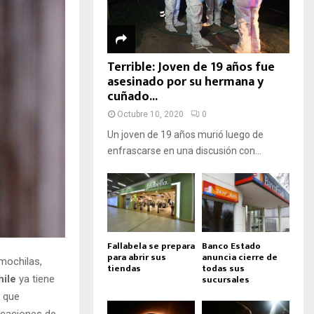
Terrible: Joven de 19 años fue
asesinado por su hermana y
cuñado...
Octubre 10, 2020
0
Un joven de 19 años murió luego de
enfrascarse en una discusión con...
Fallabela se prepara
Banco Estado
para abrir sus
anuncia cierre de
mochilas,
tiendas
todas sus
sucursales
hile
ya tiene
, que