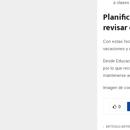
a clases 
Planifi
revisar
Con estas fec
vacaciones y r
Desde Educació
por lo que re
mantenerse ac
Imagen de con
0
ARTÍCULO ANTE