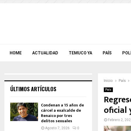
HOME
ACTUALIDAD
TEMUCO YA
PAÍS
POL
Inicio
País
ÚLTIMOS ARTÍCULOS
País
Regreso
Condenan a 15 años de
oficial
cárcel a exalcalde de
Renaico por tres
delitos sexuales
Febrero 2, 20
Agosto 7, 2026
0