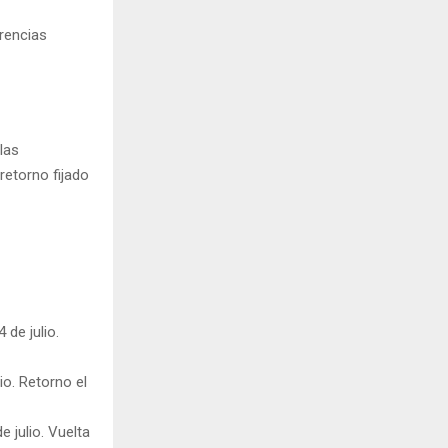
erencias
las
 retorno fijado
 de julio.
io. Retorno el
e julio. Vuelta