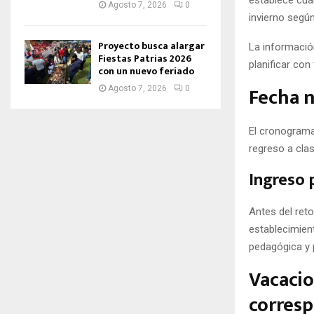
establece cuá
Agosto 7, 2026
0
invierno según
Proyecto busca alargar
La informació
Fiestas Patrias 2026
planificar con 
con un nuevo feriado
Fecha n
Agosto 7, 2026
0
El cronograma 
regreso a cla
Ingreso 
Antes del ret
establecimien
pedagógica y 
Vacacio
corres