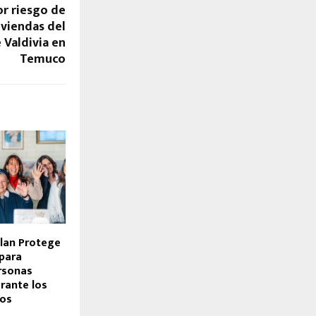
or riesgo de
iviendas del
 Valdivia en
Temuco
lan Protege
 para
rsonas
rante los
íos