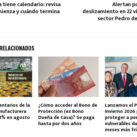
a tiene calendario: revisa
Alertan p
ienza y cuándo termina
deslizamiento en 22 v
sector Pedro de
 RELACIONADOS
entarios de la
¿Cómo acceder al Bono de
Lanzamos el P
anufacturera
Protección (ex Bono
Invierno 2026
,3% en agosto
Dueña de Casa)? Se paga
proteger a pe
hasta por dos años
vulnerables du
meses más fr