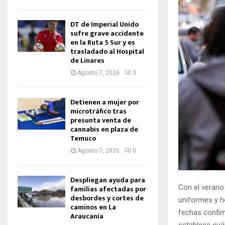
DT de Imperial Unido
sufre grave accidente
en la Ruta 5 Sur y es
trasladado al Hospital
de Linares
Agosto 7, 2026
0
Detienen a mujer por
microtráfico tras
presunta venta de
cannabis en plaza de
Temuco
Agosto 7, 2026
0
Despliegan ayuda para
Con el verano
familias afectadas por
desbordes y cortes de
uniformes y h
caminos en La
fechas confirm
Araucanía