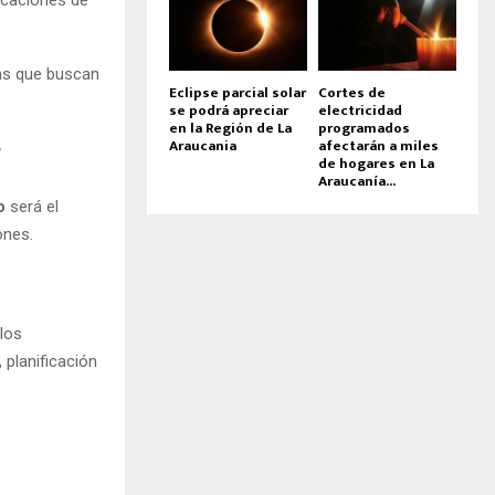
acaciones de
as que buscan
Eclipse parcial solar
Cortes de
se podrá apreciar
electricidad
en la Región de La
programados
Araucania
afectarán a miles
de hogares en La
Araucanía...
o
será el
ones.
los
 planificación