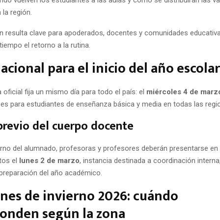
ndo vuelven los estudiantes a las aulas y cómo se distribuirán las v
 la región.
n resulta clave para apoderados, docentes y comunidades educativ
tiempo el retorno a la rutina.
acional para el inicio del año escolar
oficial fija un mismo día para todo el país: el
miércoles 4 de marz
ses para estudiantes de enseñanza básica y media en todas las regi
previo del cuerpo docente
orno del alumnado, profesoras y profesores deberán presentarse en 
tos el
lunes 2 de marzo
, instancia destinada a coordinación interna,
preparación del año académico.
nes de invierno 2026: cuándo
ponden según la zona