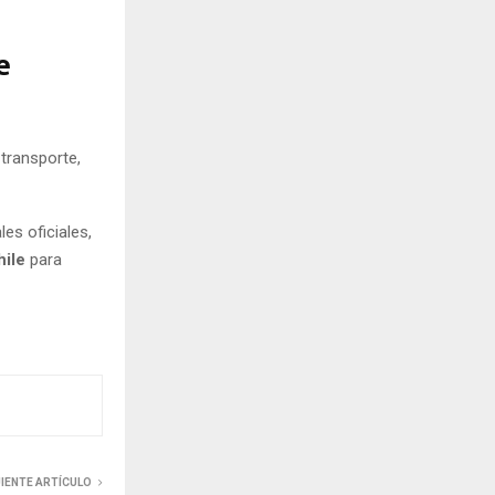
e
transporte,
es oficiales,
hile
para
UIENTE ARTÍCULO