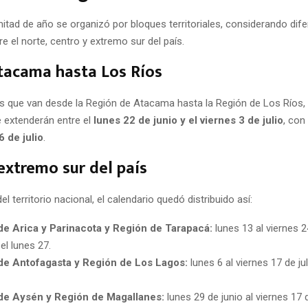
itad de año se organizó por bloques territoriales, considerando dif
re el norte, centro y extremo sur del país.
tacama hasta Los Ríos
es que van desde la Región de Atacama hasta la Región de Los Ríos, 
 extenderán entre el
lunes 22 de junio y el viernes 3 de julio
, con
6 de julio
.
extremo sur del país
el territorio nacional, el calendario quedó distribuido así:
de Arica y Parinacota y Región de Tarapacá:
lunes 13 al viernes 24
el lunes 27.
de Antofagasta y Región de Los Lagos:
lunes 6 al viernes 17 de jul
de Aysén y Región de Magallanes:
lunes 29 de junio al viernes 17 d