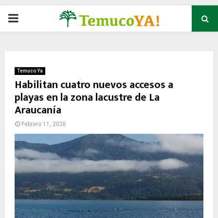
P
R
I
Temuco Ya
Habilitan cuatro nuevos accesos a
playas en la zona lacustre de La
M
Araucanía
A
Febrero 11, 2026
R
Y
M