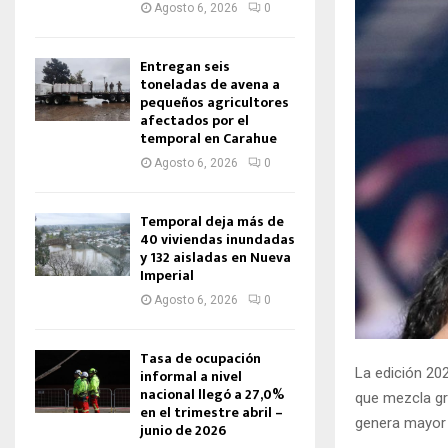
Agosto 6, 2026
0
Entregan seis
toneladas de avena a
pequeños agricultores
afectados por el
temporal en Carahue
Agosto 6, 2026
0
Temporal deja más de
40 viviendas inundadas
y 132 aisladas en Nueva
Imperial
Agosto 6, 2026
0
Tasa de ocupación
La edición 20
informal a nivel
nacional llegó a 27,0%
que mezcla gr
en el trimestre abril –
genera mayor e
junio de 2026