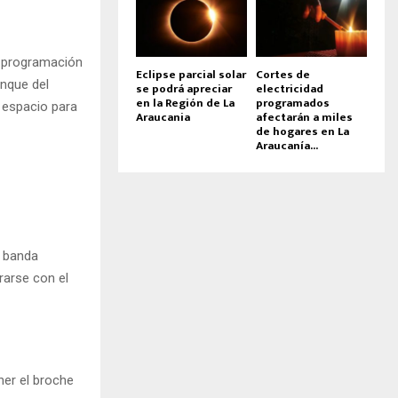
a programación
Eclipse parcial solar
Cortes de
anque del
se podrá apreciar
electricidad
en la Región de La
programados
l espacio para
Araucania
afectarán a miles
de hogares en La
Araucanía...
a banda
rarse con el
ner el broche