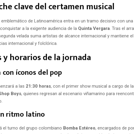
he clave del certamen musical
 emblemático de Latinoamérica entra en un tramo decisivo con un
conquistar a la exigente audiencia de la
Quinta Vergara
. Tras el arr
 segunda velada suma artistas de alcance internacional y mantiene e
as internacional y folclórica.
s y horarios de la jornada
 con íconos del pop
enzará a las
21:30 horas
, con el primer show musical a cargo de l
Shop Boys
, quienes regresan al escenario viñamarino para reencont
o.
on ritmo latino
á el turno del grupo colombiano
Bomba Estéreo
, encargados de po