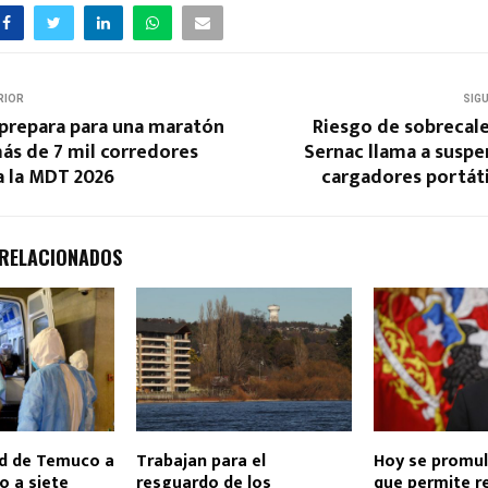
RIOR
SIG
prepara para una maratón
Riesgo de sobrecal
más de 7 mil corredores
Sernac llama a susp
a la MDT 2026
cargadores portáti
 RELACIONADOS
ad de Temuco a
Trabajan para el
Hoy se promul
o a siete
resguardo de los
que permite r