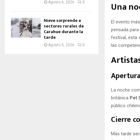
Una noc
Agosto 6, 2026
0
Nieve sorprende a
El evento más
sectores rurales de
pensada para 
Carahue durante la
tarde
festival, esta
las competenci
Agosto 5, 2026
0
Artista
Apertura
La noche com
británica
Pet 
público chilen
Cierre c
Más tarde ser