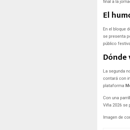
final a la jo
El humo
En el bloque 
se presenta p
público festiva
Dónde v
La segunda no
contará con in
plataforma
M
Con una parril
Viña 2026 se 
Imagen de con