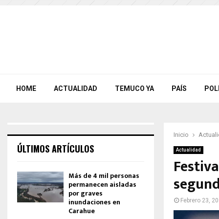
HOME
ACTUALIDAD
TEMUCO YA
PAÍS
POL
Inicio
Actual
ÚLTIMOS ARTÍCULOS
Actualidad
Festiva
Más de 4 mil personas
segund
permanecen aisladas
por graves
inundaciones en
Febrero 23, 2
Carahue