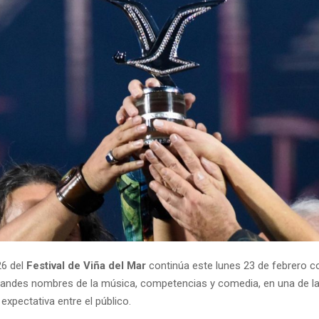
26 del
Festival de Viña del Mar
continúa este lunes 23 de febrero c
andes nombres de la música, competencias y comedia, en una de l
xpectativa entre el público.