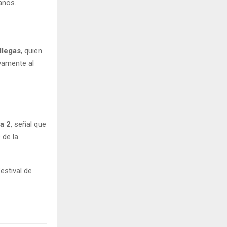
anos.
llegas
, quien
evamente al
a 2
, señal que
 de la
estival de