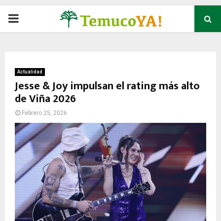
P
R
I
Actualidad
Jesse & Joy impulsan el rating más alto
de Viña 2026
M
Febrero 25, 2026
A
R
Y
M